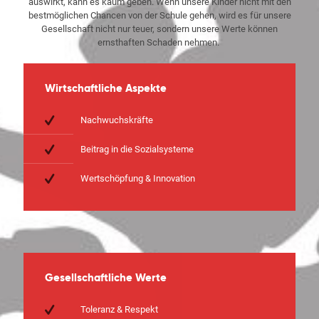
auswirkt, kann es kaum geben. Wenn unsere Kinder nicht mit den
bestmöglichen Chancen von der Schule gehen, wird es für unsere
Gesellschaft nicht nur teuer, sondern unsere Werte können
ernsthaften Schaden nehmen.
Wirtschaftliche Aspekte
Nachwuchskräfte
Beitrag in die Sozialsysteme
Wertschöpfung & Innovation
Gesellschaftliche Werte
Toleranz & Respekt