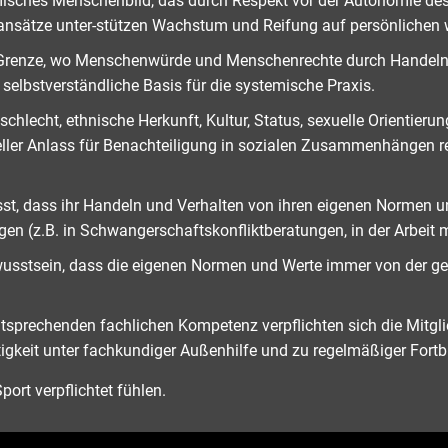
emisches Menschenbild, das durch Respekt vor der Autonomie d
ansätze unter-stützen Wachstum und Reifung auf persönlichen w
hre Grenze, wo Menschenwürde und Menschenrechte durch Handeln 
 selbstverständliche Basis für die systemische Praxis.
schlecht, ethnische Herkunft, Kultur, Status, sexuelle Orienti
er Anlass für Benachteiligung in sozialen Zusammenhängen refl
st, dass ihr Handeln und Verhalten von ihren eigenen Normen und
gen (z.B. in Schwangerschaftskonfliktberatungen, in der Arbeit 
wusstsein, dass die eigenen Normen und Werte immer von der ge
ntsprechenden fachlichen Kompetenz verpflichten sich die Mitgli
tigkeit unter fachkundiger Außenhilfe und zu regelmäßiger Fortb
ort verpflichtet fühlen.