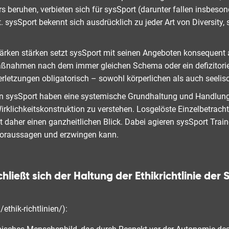
beruhen, verbieten sich für sysSport (darunter fallen insbes
. sysSport bekennt sich ausdrücklich zu jeder Art von Diversity
rken stärken setzt sysSport mit seinen Angeboten konsequent 
ahmen nach dem immer gleichen Schema oder ein defizitorientie
letzungen obligatorisch – sowohl körperlichen als auch seelis
on sysSport haben eine systemische Grundhaltung und Handlun
klichkeitskonstruktion zu verstehen. Losgelöste Einzelbetracht
t daher einen ganzheitlichen Blick. Dabei agieren sysSport Tra
 voraussagen und erzwingen kann.
ießt sich der Haltung der Ethikrichtlinie der 
ethik-richtlinien/):